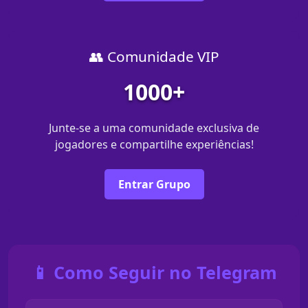
👥 Comunidade VIP
1000+
Junte-se a uma comunidade exclusiva de
jogadores e compartilhe experiências!
Entrar Grupo
📱 Como Seguir no Telegram