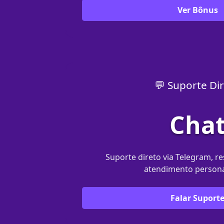
Ver Bônus
💬 Suporte Di
Cha
Suporte direto via Telegram, r
atendimento persona
Falar Suport