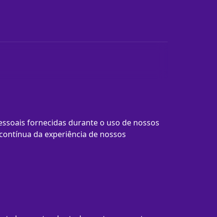
essoais fornecidas durante o uso de nossos
 contínua da experiência de nossos