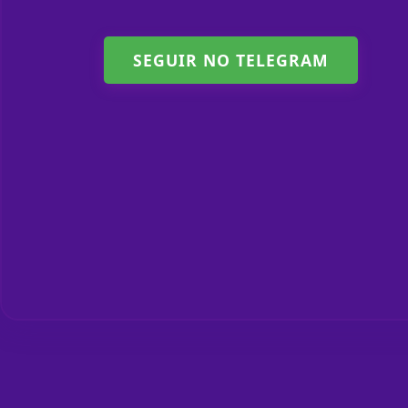
SEGUIR NO TELEGRAM