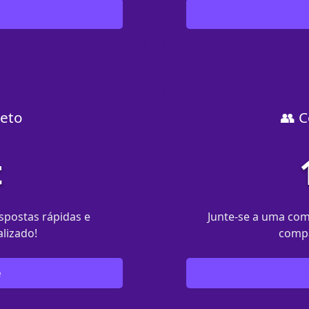
reto
👥 
t
espostas rápidas e
Junte-se a uma com
lizado!
compa
e