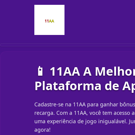
📱 11AA A Melho
Plataforma de A
Cadastre-se na 11AA para ganhar bônus
recarga. Com a 11AA, você tem acesso a
uma experiência de jogo inigualável. J
agora!