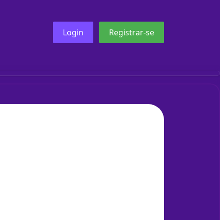
Login
Registrar-se