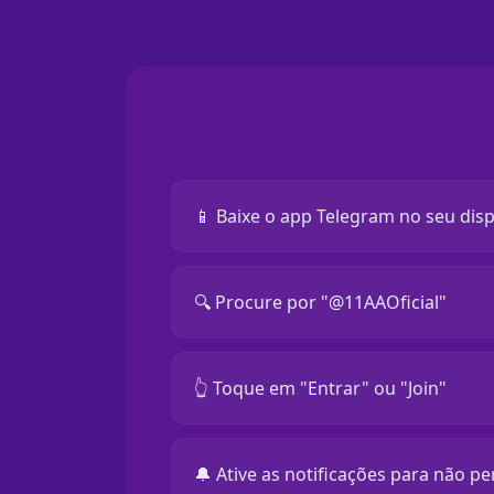
📱 Baixe o app Telegram no seu disp
🔍 Procure por "@11AAOficial"
👆 Toque em "Entrar" ou "Join"
🔔 Ative as notificações para não p