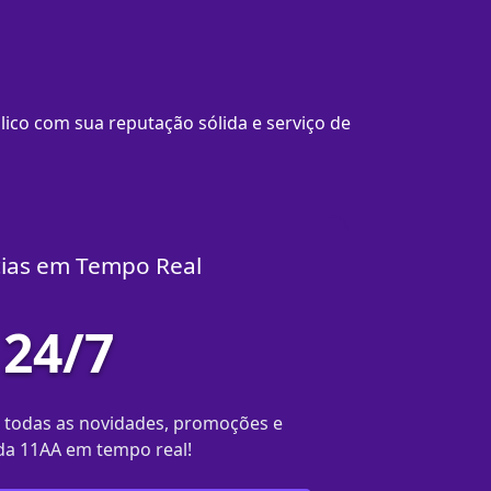
lico com sua reputação sólida e serviço de
cias em Tempo Real
24/7
e todas as novidades, promoções e
da 11AA em tempo real!