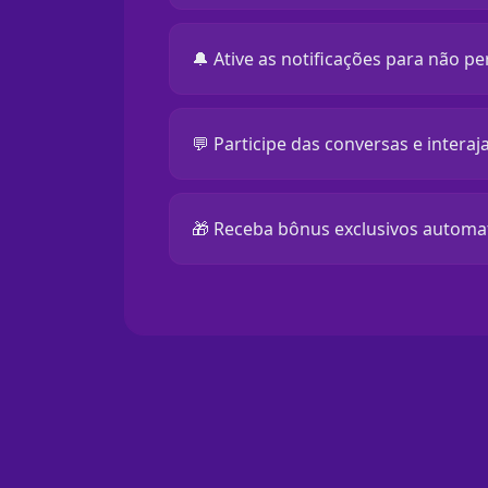
🔔 Ative as notificações para não p
💬 Participe das conversas e interaj
🎁 Receba bônus exclusivos autom