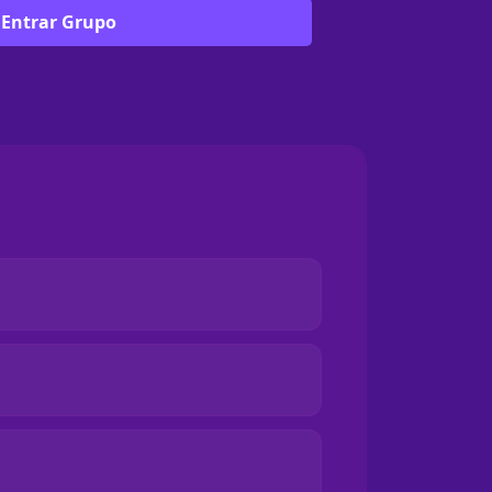
Entrar Grupo