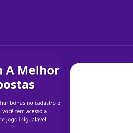
n A Melhor
postas
har bônus no cadastro e
 você tem acesso a
e jogo inigualável.