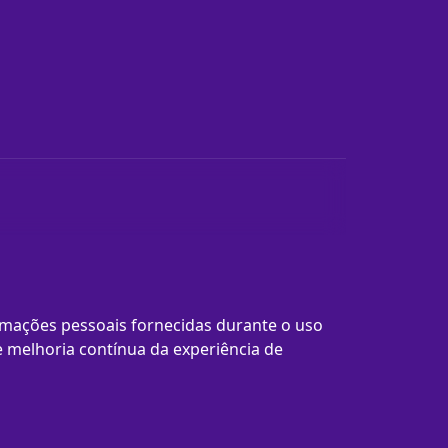
rmações pessoais fornecidas durante o uso
e melhoria contínua da experiência de