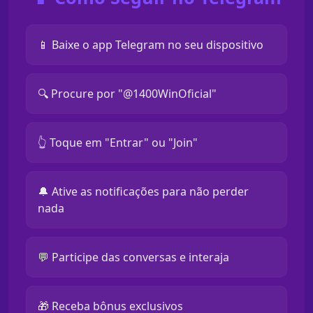
📱 Baixe o app Telegram no seu dispositivo
🔍 Procure por "@1400WinOficial"
👆 Toque em "Entrar" ou "Join"
🔔 Ative as notificações para não perder
nada
💬 Participe das conversas e interaja
🎁 Receba bônus exclusivos