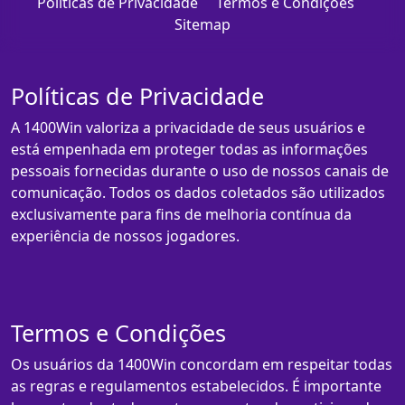
Políticas de Privacidade
Termos e Condições
Sitemap
Políticas de Privacidade
A 1400Win valoriza a privacidade de seus usuários e
está empenhada em proteger todas as informações
pessoais fornecidas durante o uso de nossos canais de
comunicação. Todos os dados coletados são utilizados
exclusivamente para fins de melhoria contínua da
experiência de nossos jogadores.
Termos e Condições
Os usuários da 1400Win concordam em respeitar todas
as regras e regulamentos estabelecidos. É importante