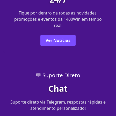
Fique por dentro de todas as novidades,
promoções e eventos da 1400Win em tempo
real!
Ver Notícias
💬 Suporte Direto
Chat
Suporte direto via Telegram, respostas rápidas e
atendimento personalizado!