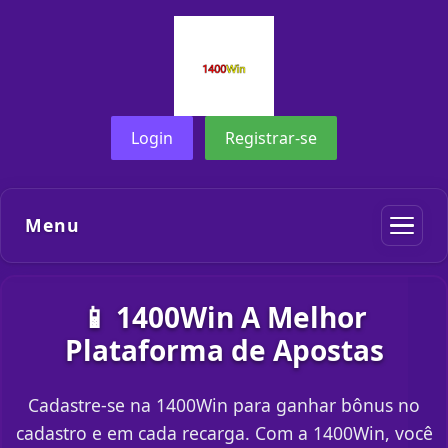
Login
Registrar-se
Menu
📱 1400Win A Melhor
Plataforma de Apostas
Cadastre-se na 1400Win para ganhar bônus no
cadastro e em cada recarga. Com a 1400Win, você