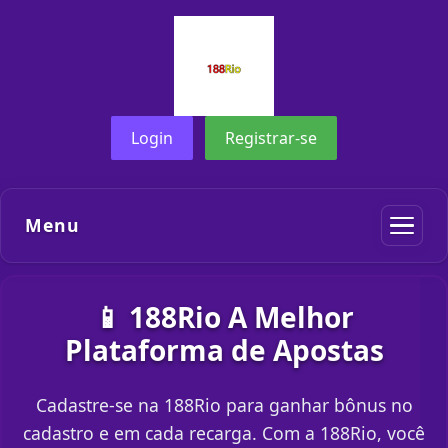
Login
Registrar-se
Menu
📱 188Rio A Melhor
Plataforma de Apostas
Cadastre-se na 188Rio para ganhar bônus no
cadastro e em cada recarga. Com a 188Rio, você