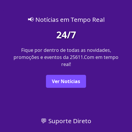
📢 Notícias em Tempo Real
24/7
Fique por dentro de todas as novidades,
promoções e eventos da 25611.Com em tempo
real!
Ver Notícias
💬 Suporte Direto