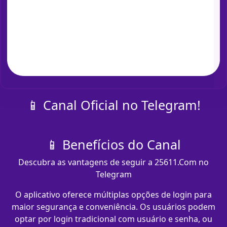
📱 Canal Oficial no Telegram!
📱 Benefícios do Canal
Descubra as vantagens de seguir a 25611.Com no
Telegram
O aplicativo oferece múltiplas opções de login para
maior segurança e conveniência. Os usuários podem
optar por login tradicional com usuário e senha, ou