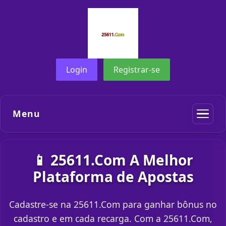
Login
Registrar-se
Menu
📱 25611.Com A Melhor
Plataforma de Apostas
Cadastre-se na 25611.Com para ganhar bônus no
cadastro e em cada recarga. Com a 25611.Com,