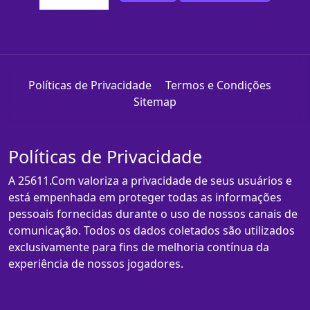
Políticas de Privacidade
Termos e Condições
Sitemap
Políticas de Privacidade
A 25611.Com valoriza a privacidade de seus usuários e
está empenhada em proteger todas as informações
pessoais fornecidas durante o uso de nossos canais de
comunicação. Todos os dados coletados são utilizados
exclusivamente para fins de melhoria contínua da
experiência de nossos jogadores.