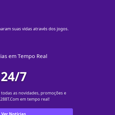
aram suas vidas através dos jogos.
cias em Tempo Real
24/7
e todas as novidades, promoções e
 288T.Com em tempo real!
Ver Notícias