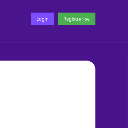
Login
Registrar-se