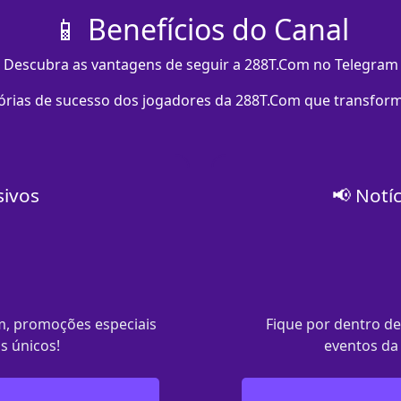
📱 Benefícios do Canal
Descubra as vantagens de seguir a 288T.Com no Telegram
tórias de sucesso dos jogadores da 288T.Com que transform
sivos
📢 Notí
m, promoções especiais
Fique por dentro d
s únicos!
eventos da