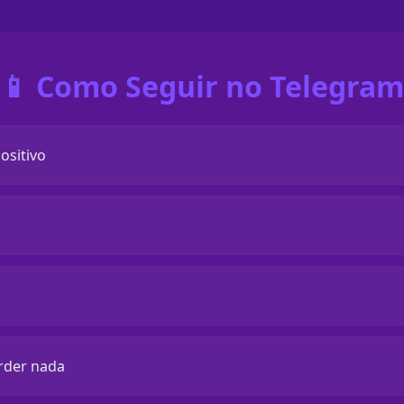
📱 Como Seguir no Telegram
ositivo
erder nada