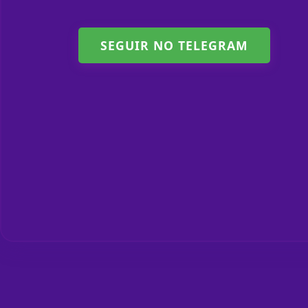
SEGUIR NO TELEGRAM