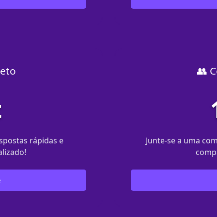
reto
👥 
t
espostas rápidas e
Junte-se a uma com
lizado!
compa
e