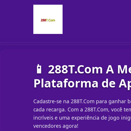
📱 288T.Com A M
Plataforma de A
Cadastre-se na 288T.Com para ganhar b
cada recarga. Com a 288T.Com, você te
incríveis e uma experiência de jogo inig
vencedores agora!