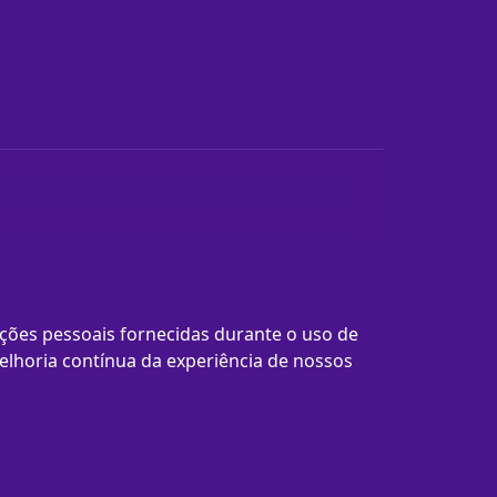
ções pessoais fornecidas durante o uso de
elhoria contínua da experiência de nossos