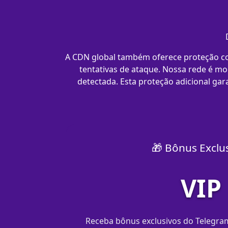
A CDN global também oferece proteção co
tentativas de ataque. Nossa rede é m
detectada. Esta proteção adicional ga
🎁 Bônus Exclu
VIP
Receba bônus exclusivos do Telegra