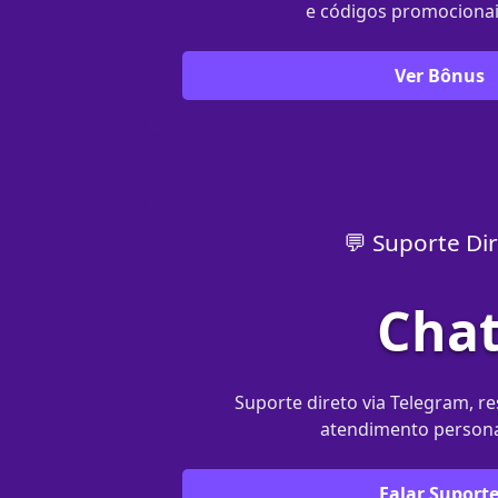
e códigos promocionai
Ver Bônus
💬 Suporte Di
Cha
Suporte direto via Telegram, r
atendimento persona
Falar Suport