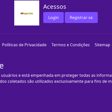
Acessos
Login
Registrar-se
Políticas de Privacidade
Termos e Condições
Sitemap
de
s usuários e está empenhada em proteger todas as informa
os coletados são utilizados exclusivamente para fins de m