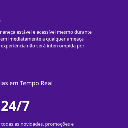
m
maneça estável e acessível mesmo durante
ondem imediatamente a qualquer ameaça
 experiência não será interrompida por
cias em Tempo Real
24/7
e todas as novidades, promoções e