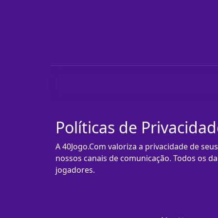
Políticas de Privacida
A 40Jogo.Com valoriza a privacidade de seu
nossos canais de comunicação. Todos os dad
jogadores.