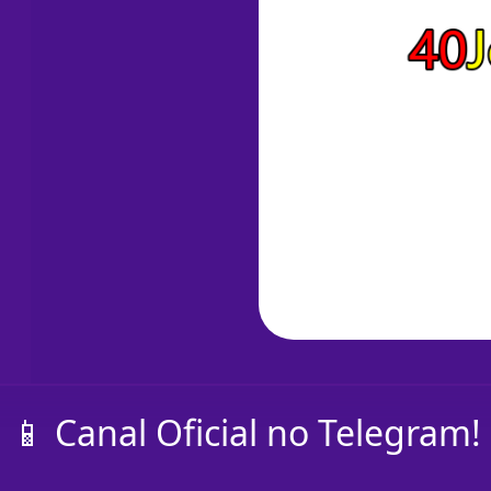
📱 Canal Oficial no Telegram!