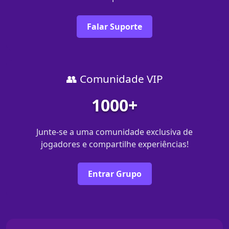
Falar Suporte
👥 Comunidade VIP
1000+
Junte-se a uma comunidade exclusiva de
jogadores e compartilhe experiências!
Entrar Grupo