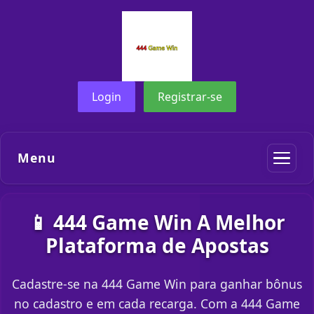
Login
Registrar-se
Menu
📱 444 Game Win A Melhor
Plataforma de Apostas
Cadastre-se na 444 Game Win para ganhar bônus
no cadastro e em cada recarga. Com a 444 Game