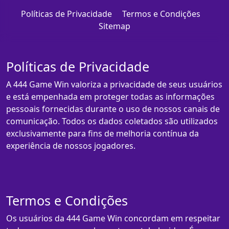
Políticas de Privacidade
Termos e Condições
Sitemap
Políticas de Privacidade
A 444 Game Win valoriza a privacidade de seus usuários
e está empenhada em proteger todas as informações
pessoais fornecidas durante o uso de nossos canais de
comunicação. Todos os dados coletados são utilizados
exclusivamente para fins de melhoria contínua da
experiência de nossos jogadores.
Termos e Condições
Os usuários da 444 Game Win concordam em respeitar