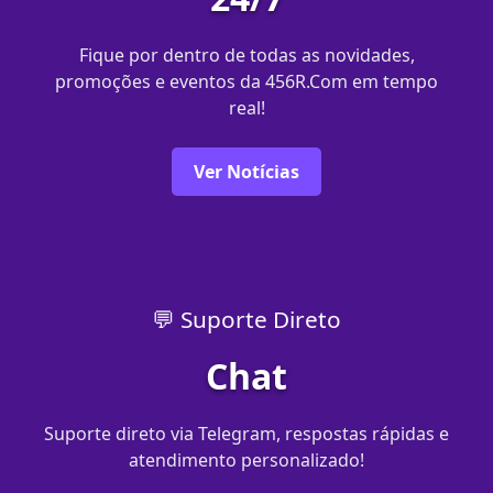
Fique por dentro de todas as novidades,
promoções e eventos da 456R.Com em tempo
real!
Ver Notícias
💬 Suporte Direto
Chat
Suporte direto via Telegram, respostas rápidas e
atendimento personalizado!