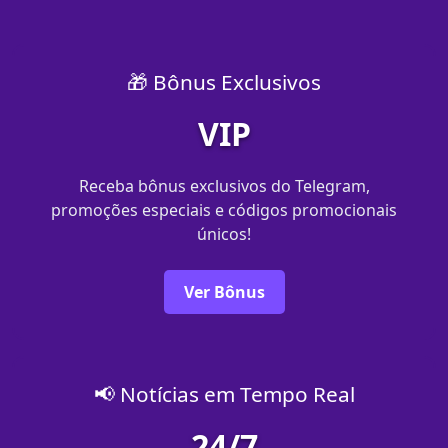
🎁 Bônus Exclusivos
VIP
Receba bônus exclusivos do Telegram,
promoções especiais e códigos promocionais
únicos!
Ver Bônus
📢 Notícias em Tempo Real
24/7