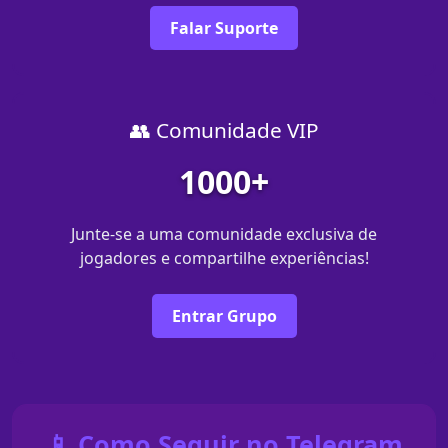
Falar Suporte
👥 Comunidade VIP
1000+
Junte-se a uma comunidade exclusiva de
jogadores e compartilhe experiências!
Entrar Grupo
📱 Como Seguir no Telegram