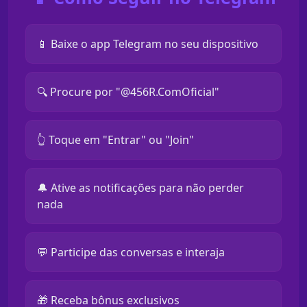
📱 Baixe o app Telegram no seu dispositivo
🔍 Procure por "@456R.ComOficial"
👆 Toque em "Entrar" ou "Join"
🔔 Ative as notificações para não perder
nada
💬 Participe das conversas e interaja
🎁 Receba bônus exclusivos