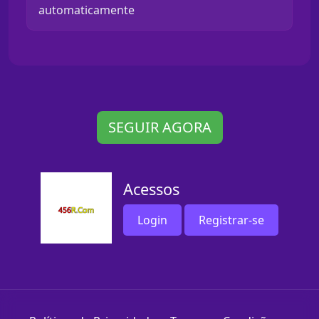
automaticamente
SEGUIR AGORA
Acessos
Login
Registrar-se