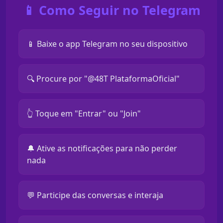
📱 Como Seguir no Telegram
📱 Baixe o app Telegram no seu dispositivo
🔍 Procure por "@48T PlataformaOficial"
👆 Toque em "Entrar" ou "Join"
🔔 Ative as notificações para não perder
nada
💬 Participe das conversas e interaja