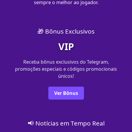
sempre o melhor ao jogador.
🎁 Bônus Exclusivos
VIP
Receba bônus exclusivos do Telegram,
promoções especiais e códigos promocionais
únicos!
Ver Bônus
📢 Notícias em Tempo Real