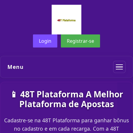
Login
Registrar-se
Menu
📱 48T Plataforma A Melhor
Plataforma de Apostas
Cadastre-se na 48T Plataforma para ganhar bônus
no cadastro e em cada recarga. Com a 48T