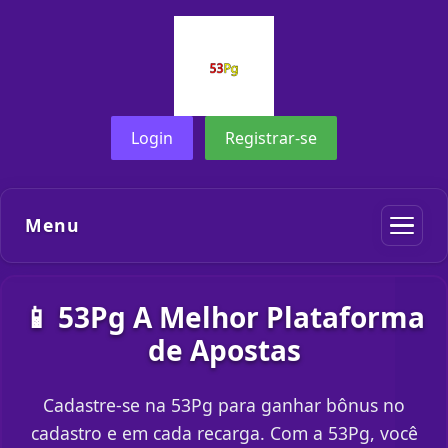
Login
Registrar-se
Menu
📱 53Pg A Melhor Plataforma
de Apostas
Cadastre-se na 53Pg para ganhar bônus no
cadastro e em cada recarga. Com a 53Pg, você