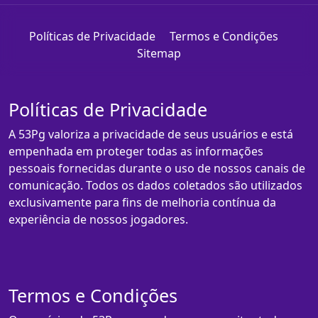
Políticas de Privacidade
Termos e Condições
Sitemap
Políticas de Privacidade
A 53Pg valoriza a privacidade de seus usuários e está
empenhada em proteger todas as informações
pessoais fornecidas durante o uso de nossos canais de
comunicação. Todos os dados coletados são utilizados
exclusivamente para fins de melhoria contínua da
experiência de nossos jogadores.
Termos e Condições