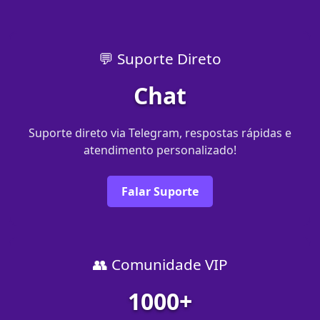
💬 Suporte Direto
Chat
Suporte direto via Telegram, respostas rápidas e
atendimento personalizado!
Falar Suporte
👥 Comunidade VIP
1000+