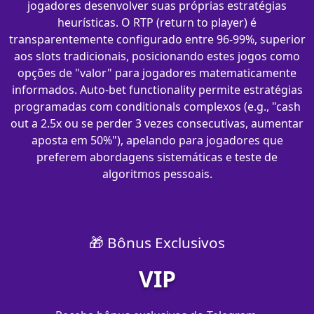
jogadores desenvolver suas próprias estratégias
heurísticas. O RTP (return to player) é
transparentemente configurado entre 96-99%, superior
aos slots tradicionais, posicionando estes jogos como
opções de "valor" para jogadores matematicamente
informados. Auto-bet functionality permite estratégias
programadas com conditionals complexos (e.g., "cash
out a 2.5x ou se perder 3 vezes consecutivas, aumentar
aposta em 50%"), apelando para jogadores que
preferem abordagens sistemáticas e teste de
algoritmos pessoais.
🎁 Bônus Exclusivos
VIP