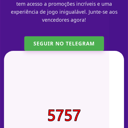
tem acesso a promoções incríveis e uma
experiência de jogo inigualável. Junte-se aos
vencedores agora!
SEGUIR NO TELEGRAM