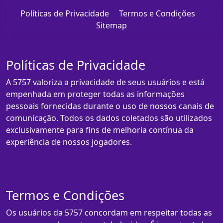
Políticas de Privacidade
Termos e Condições
Sitemap
Políticas de Privacidade
A 5757 valoriza a privacidade de seus usuários e está
empenhada em proteger todas as informações
pessoais fornecidas durante o uso de nossos canais de
comunicação. Todos os dados coletados são utilizados
exclusivamente para fins de melhoria contínua da
experiência de nossos jogadores.
Termos e Condições
Os usuários da 5757 concordam em respeitar todas as