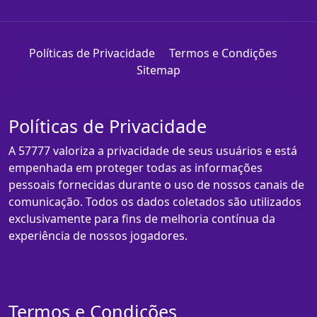
Políticas de Privacidade
Termos e Condições
Sitemap
Políticas de Privacidade
A 57777 valoriza a privacidade de seus usuários e está
empenhada em proteger todas as informações
pessoais fornecidas durante o uso de nossos canais de
comunicação. Todos os dados coletados são utilizados
exclusivamente para fins de melhoria contínua da
experiência de nossos jogadores.
Termos e Condições