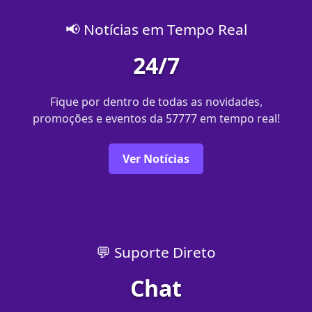
📢 Notícias em Tempo Real
24/7
Fique por dentro de todas as novidades,
promoções e eventos da 57777 em tempo real!
Ver Notícias
💬 Suporte Direto
Chat