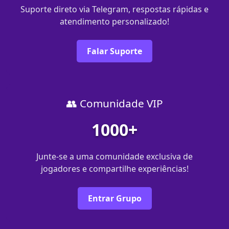
Suporte direto via Telegram, respostas rápidas e
atendimento personalizado!
Falar Suporte
👥 Comunidade VIP
1000+
Junte-se a uma comunidade exclusiva de
jogadores e compartilhe experiências!
Entrar Grupo