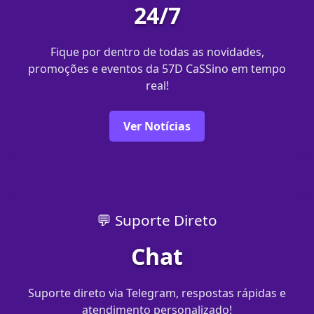
24/7
Fique por dentro de todas as novidades,
promoções e eventos da 57D CaSSino em tempo
real!
Ver Notícias
💬 Suporte Direto
Chat
Suporte direto via Telegram, respostas rápidas e
atendimento personalizado!