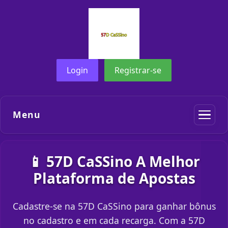
Login
Registrar-se
Menu
📱 57D CaSSino A Melhor
Plataforma de Apostas
Cadastre-se na 57D CaSSino para ganhar bônus
no cadastro e em cada recarga. Com a 57D