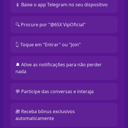
📱 Baixe o app Telegram no seu dispositivo
🔍 Procure por "@65X VipOficial"
👆 Toque em "Entrar" ou "Join"
🔔 Ative as notificações para não perder
nada
💬 Participe das conversas e interaja
🎁 Receba bônus exclusivos
automaticamente