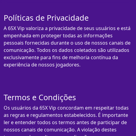
Políticas de Privacidade
A 65X Vip valoriza a privacidade de seus usuários e está
empenhada em proteger todas as informações
pessoais fornecidas durante o uso de nossos canais de
comunicação. Todos os dados coletados são utilizados
exclusivamente para fins de melhoria contínua da
experiência de nossos jogadores.
Termos e Condições
Os usuários da 65X Vip concordam em respeitar todas
as regras e regulamentos estabelecidos. É importante
ler e entender todos os termos antes de participar de
nossos canais de comunicação. A violação destes