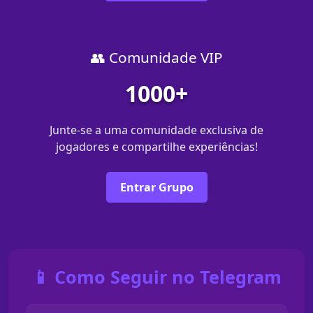
👥 Comunidade VIP
1000+
Junte-se a uma comunidade exclusiva de
jogadores e compartilhe experiências!
Entrar Grupo
📱 Como Seguir no Telegram