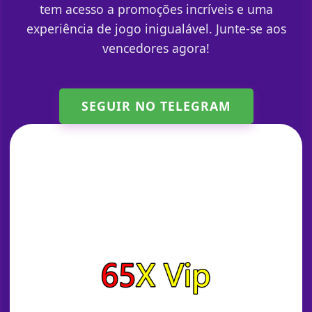
tem acesso a promoções incríveis e uma
experiência de jogo inigualável. Junte-se aos
vencedores agora!
SEGUIR NO TELEGRAM