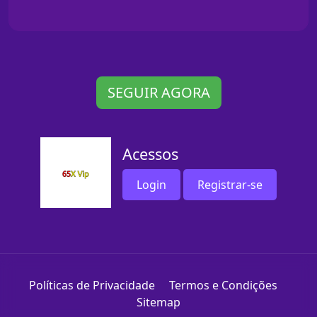
SEGUIR AGORA
Acessos
Login
Registrar-se
Políticas de Privacidade
Termos e Condições
Sitemap