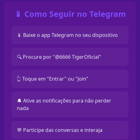
📱 Como Seguir no Telegram
📱 Baixe o app Telegram no seu dispositivo
🔍 Procure por "@6666 TigerOficial"
👆 Toque em "Entrar" ou "Join"
🔔 Ative as notificações para não perder
nada
💬 Participe das conversas e interaja