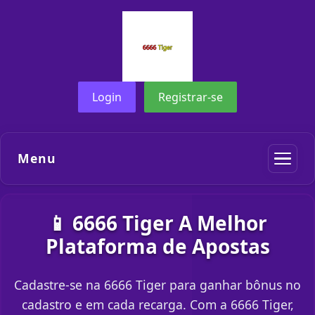
Login
Registrar-se
Menu
📱 6666 Tiger A Melhor
Plataforma de Apostas
Cadastre-se na 6666 Tiger para ganhar bônus no
cadastro e em cada recarga. Com a 6666 Tiger,