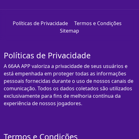
Políticas de Privacidade
Termos e Condições
Sitemap
Políticas de Privacidade
A 66AA APP valoriza a privacidade de seus usuários e
está empenhada em proteger todas as informações
pessoais fornecidas durante o uso de nossos canais de
comunicação. Todos os dados coletados são utilizados
exclusivamente para fins de melhoria contínua da
experiência de nossos jogadores.
Termos e Condições