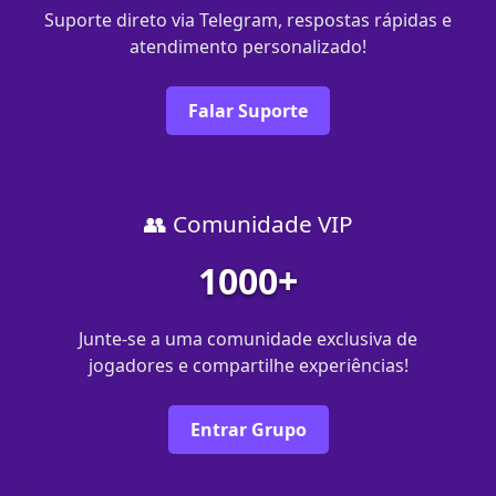
Suporte direto via Telegram, respostas rápidas e
atendimento personalizado!
Falar Suporte
👥 Comunidade VIP
1000+
Junte-se a uma comunidade exclusiva de
jogadores e compartilhe experiências!
Entrar Grupo