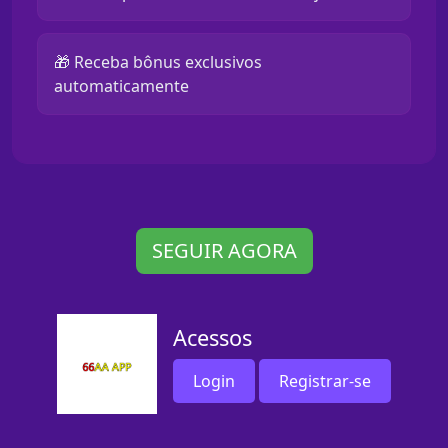
🎁 Receba bônus exclusivos
automaticamente
SEGUIR AGORA
Acessos
Login
Registrar-se