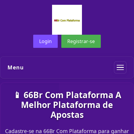
Login
Registrar-se
Menu
📱 66Br Com Plataforma A
Melhor Plataforma de
Apostas
Cadastre-se na 66Br Com Plataforma para ganhar