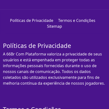
Políticas de Privacidade
Termos e Condições
Sitemap
Políticas de Privacidade
A 66Br Com Plataforma valoriza a privacidade de seus
usuários e está empenhada em proteger todas as
informações pessoais fornecidas durante o uso de
nossos canais de comunicação. Todos os dados
coletados são utilizados exclusivamente para fins de
melhoria contínua da experiência de nossos jogadores.