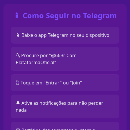
📱 Como Seguir no Telegram
📱 Baixe o app Telegram no seu dispositivo
🔍 Procure por "@66Br Com
PlataformaOficial"
👆 Toque em "Entrar" ou "Join"
🔔 Ative as notificações para não perder
nada