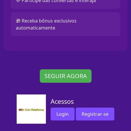
💬 Participe das conversas e interaja
🎁 Receba bônus exclusivos
automaticamente
SEGUIR AGORA
Acessos
Login
Registrar-se