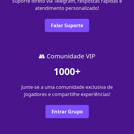
Suporte direto via Telegram, respostas rápidas e
atendimento personalizado!
Falar Suporte
👥 Comunidade VIP
1000+
Junte-se a uma comunidade exclusiva de
jogadores e compartilhe experiências!
Entrar Grupo