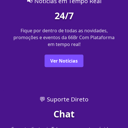
📢 Notícias em Tempo Real
24/7
Fique por dentro de todas as novidades,
promoções e eventos da 66Br Com Plataforma
em tempo real!
Ver Notícias
💬 Suporte Direto
Chat