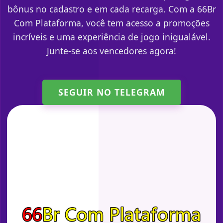
bônus no cadastro e em cada recarga. Com a 66Br
Com Plataforma, você tem acesso a promoções
incríveis e uma experiência de jogo inigualável.
Junte-se aos vencedores agora!
SEGUIR NO TELEGRAM