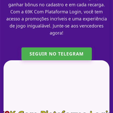
ganhar bônus no cadastro e em cada recarga.
Com a 69K Com Plataforma Login, você tem
acesso a promoções incríveis e uma experiência
de jogo inigualável. Junte-se aos vencedores
agora!
SEGUIR NO TELEGRAM