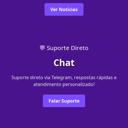
Ver Notícias
💬 Suporte Direto
Chat
Suporte direto via Telegram, respostas rápidas e
atendimento personalizado!
Falar Suporte