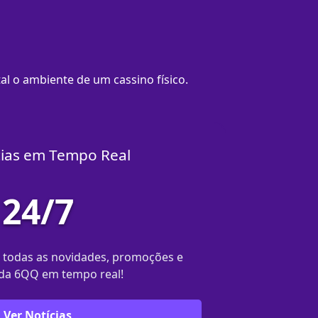
l o ambiente de um cassino físico.
cias em Tempo Real
24/7
e todas as novidades, promoções e
da 6QQ em tempo real!
Ver Notícias