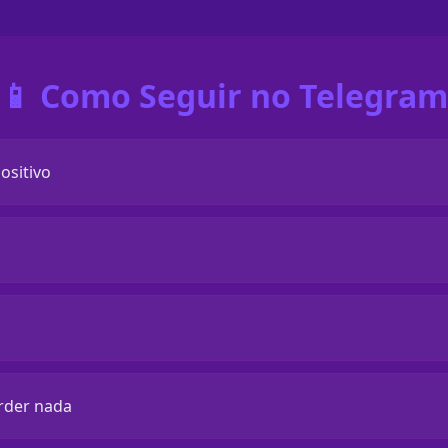
📱 Como Seguir no Telegram
ositivo
erder nada