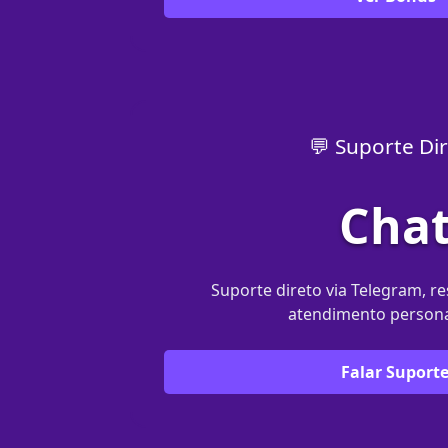
💬 Suporte Di
Cha
Suporte direto via Telegram, r
atendimento persona
Falar Suport