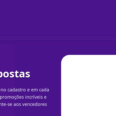
postas
 no cadastro e em cada
promoções incríveis e
unte-se aos vencedores