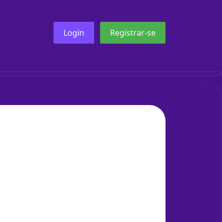
Login
Registrar-se