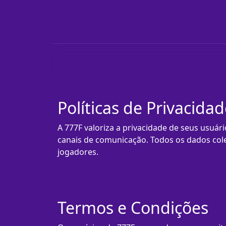
Políticas de Privacida
A 777F valoriza a privacidade de seus usuá
canais de comunicação. Todos os dados cole
jogadores.
Termos e Condições