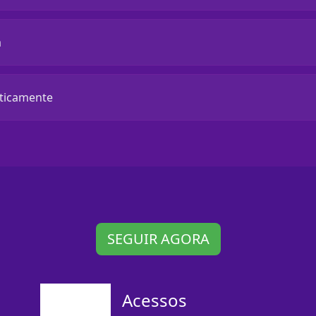
a
aticamente
SEGUIR AGORA
Acessos