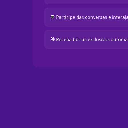
💬 Participe das conversas e interaj
🎁 Receba bônus exclusivos autom