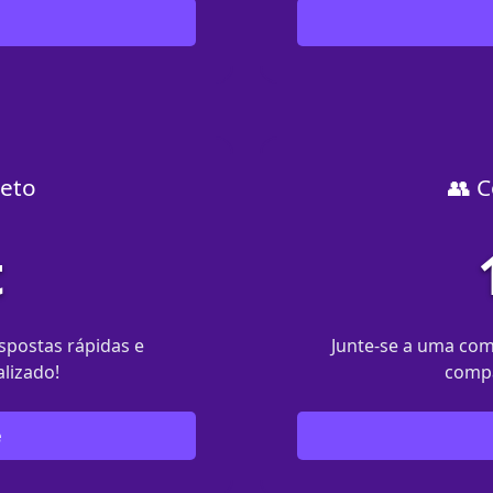
reto
👥 
t
espostas rápidas e
Junte-se a uma com
lizado!
compa
e