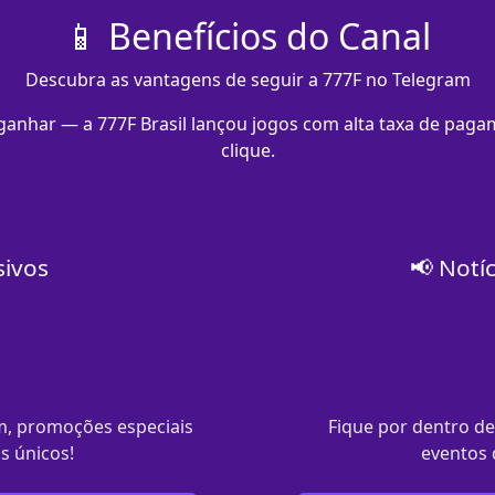
📱 Benefícios do Canal
Descubra as vantagens de seguir a 777F no Telegram
e ganhar — a 777F Brasil lançou jogos com alta taxa de pag
clique.
sivos
📢 Notí
m, promoções especiais
Fique por dentro d
s únicos!
eventos 