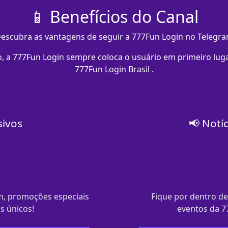
📱 Benefícios do Canal
escubra as vantagens de seguir a 777Fun Login no Telegr
o, a 777Fun Login sempre coloca o usuário em primeiro lug
777Fun Login Brasil .
sivos
📢 Notí
m, promoções especiais
Fique por dentro d
s únicos!
eventos da 7