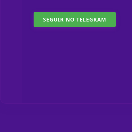
SEGUIR NO TELEGRAM