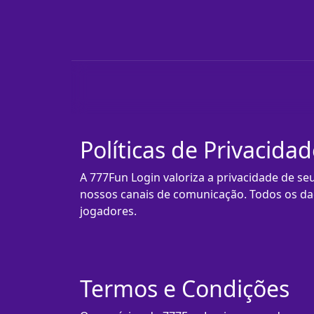
Políticas de Privacida
A 777Fun Login valoriza a privacidade de s
nossos canais de comunicação. Todos os dad
jogadores.
Termos e Condições