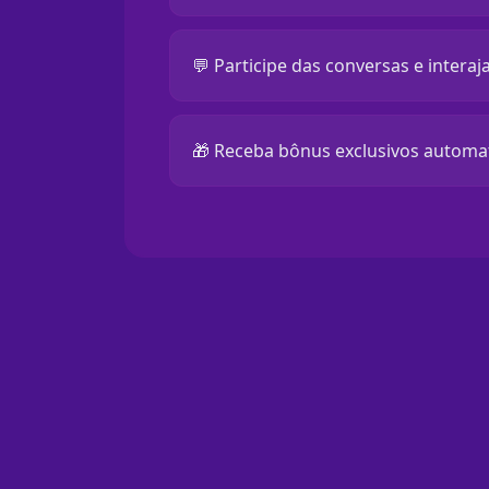
💬 Participe das conversas e interaj
🎁 Receba bônus exclusivos autom