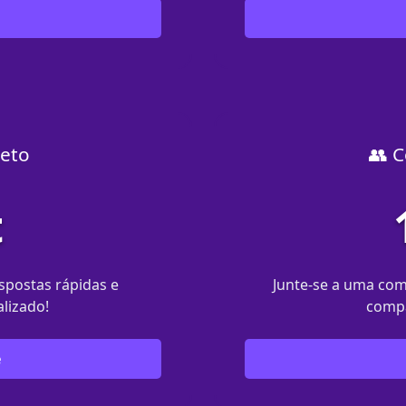
reto
👥 
t
espostas rápidas e
Junte-se a uma com
lizado!
compa
e