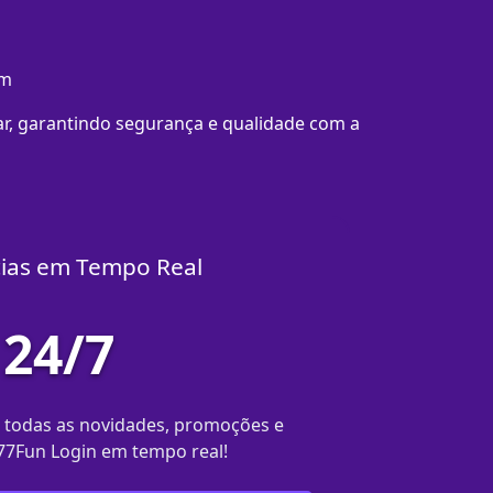
am
ar, garantindo segurança e qualidade com a
cias em Tempo Real
24/7
e todas as novidades, promoções e
77Fun Login em tempo real!