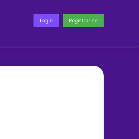
Login
Registrar-se