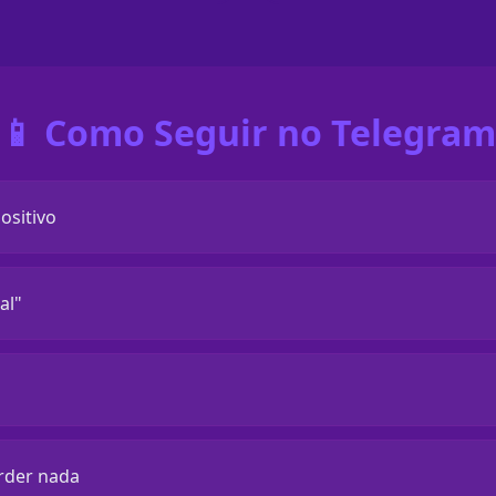
📱 Como Seguir no Telegram
ositivo
al"
erder nada