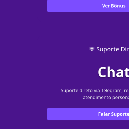
Ver Bônus
💬 Suporte Di
Cha
Suporte direto via Telegram, r
atendimento persona
Falar Suport