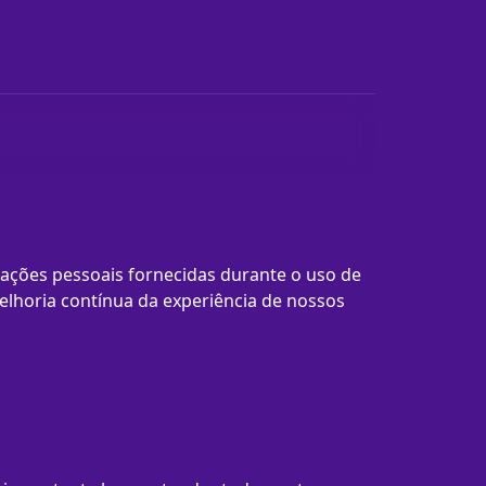
mações pessoais fornecidas durante o uso de
elhoria contínua da experiência de nossos