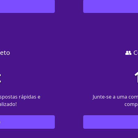
reto
👥 
t
espostas rápidas e
Junte-se a uma com
lizado!
compa
e