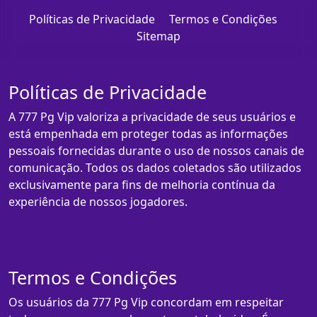
Políticas de Privacidade
Termos e Condições
Sitemap
Políticas de Privacidade
A 777 Pg Vip valoriza a privacidade de seus usuários e
está empenhada em proteger todas as informações
pessoais fornecidas durante o uso de nossos canais de
comunicação. Todos os dados coletados são utilizados
exclusivamente para fins de melhoria contínua da
experiência de nossos jogadores.
Termos e Condições
Os usuários da 777 Pg Vip concordam em respeitar