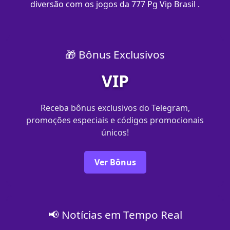
diversão com os jogos da 777 Pg Vip Brasil .
🎁 Bônus Exclusivos
VIP
Receba bônus exclusivos do Telegram,
promoções especiais e códigos promocionais
únicos!
Ver Bônus
📢 Notícias em Tempo Real