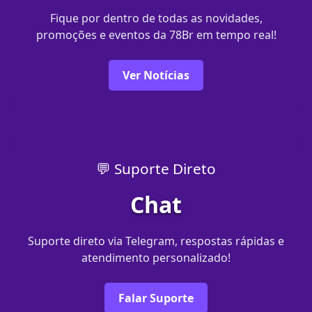
Fique por dentro de todas as novidades,
promoções e eventos da 78Br em tempo real!
Ver Notícias
💬 Suporte Direto
Chat
Suporte direto via Telegram, respostas rápidas e
atendimento personalizado!
Falar Suporte