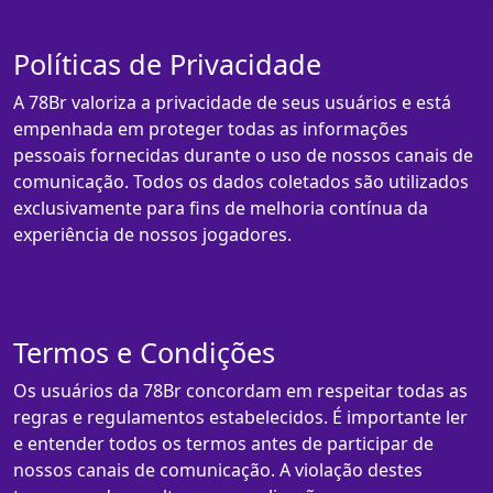
Políticas de Privacidade
A 78Br valoriza a privacidade de seus usuários e está
empenhada em proteger todas as informações
pessoais fornecidas durante o uso de nossos canais de
comunicação. Todos os dados coletados são utilizados
exclusivamente para fins de melhoria contínua da
experiência de nossos jogadores.
Termos e Condições
Os usuários da 78Br concordam em respeitar todas as
regras e regulamentos estabelecidos. É importante ler
e entender todos os termos antes de participar de
nossos canais de comunicação. A violação destes