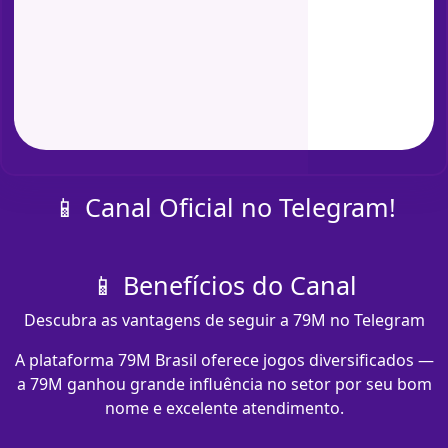
📱 Canal Oficial no Telegram!
📱 Benefícios do Canal
Descubra as vantagens de seguir a 79M no Telegram
A plataforma 79M Brasil oferece jogos diversificados —
a 79M ganhou grande influência no setor por seu bom
nome e excelente atendimento.