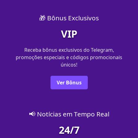
🎁 Bônus Exclusivos
VIP
Receba bônus exclusivos do Telegram,
promoções especiais e códigos promocionais
únicos!
Ver Bônus
📢 Notícias em Tempo Real
24/7