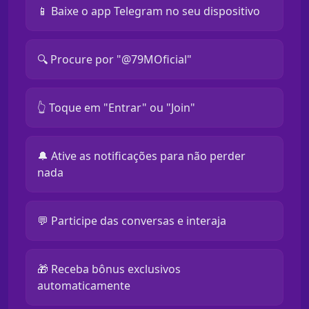
📱 Baixe o app Telegram no seu dispositivo
🔍 Procure por "@79MOficial"
👆 Toque em "Entrar" ou "Join"
🔔 Ative as notificações para não perder
nada
💬 Participe das conversas e interaja
🎁 Receba bônus exclusivos
automaticamente