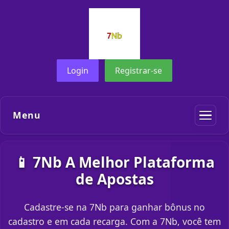
Login
Registrar-se
Menu
📱 7Nb A Melhor Plataforma
de Apostas
Cadastre-se na 7Nb para ganhar bônus no
cadastro e em cada recarga. Com a 7Nb, você tem