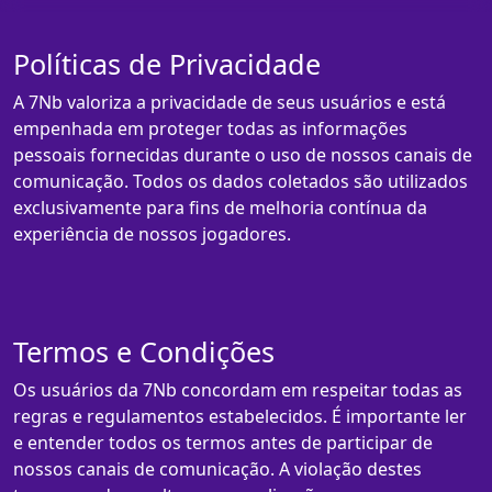
Políticas de Privacidade
A 7Nb valoriza a privacidade de seus usuários e está
empenhada em proteger todas as informações
pessoais fornecidas durante o uso de nossos canais de
comunicação. Todos os dados coletados são utilizados
exclusivamente para fins de melhoria contínua da
experiência de nossos jogadores.
Termos e Condições
Os usuários da 7Nb concordam em respeitar todas as
regras e regulamentos estabelecidos. É importante ler
e entender todos os termos antes de participar de
nossos canais de comunicação. A violação destes