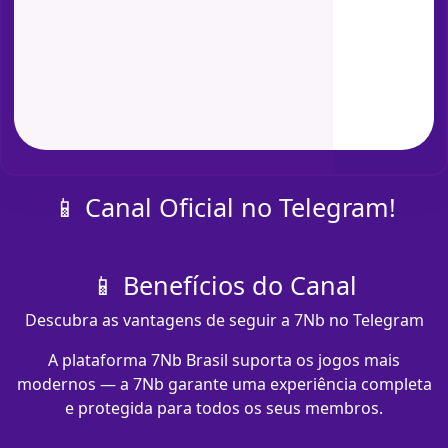
📱 Canal Oficial no Telegram!
📱 Benefícios do Canal
Descubra as vantagens de seguir a 7Nb no Telegram
A plataforma 7Nb Brasil suporta os jogos mais
modernos — a 7Nb garante uma experiência completa
e protegida para todos os seus membros.