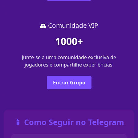
👥 Comunidade VIP
1000+
Junte-se a uma comunidade exclusiva de
jogadores e compartilhe experiências!
Entrar Grupo
📱 Como Seguir no Telegram