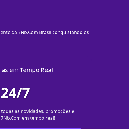
liente da 7Nb.Com Brasil conquistando os
cias em Tempo Real
24/7
e todas as novidades, promoções e
 7Nb.Com em tempo real!