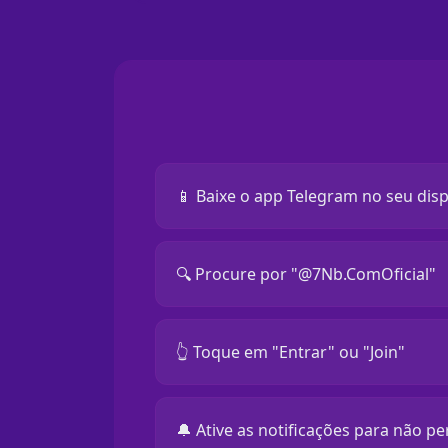
📱 Baixe o app Telegram no seu disp
🔍 Procure por "@7Nb.ComOficial"
👆 Toque em "Entrar" ou "Join"
🔔 Ative as notificações para não p