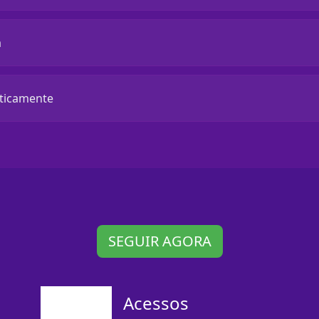
a
aticamente
SEGUIR AGORA
Acessos