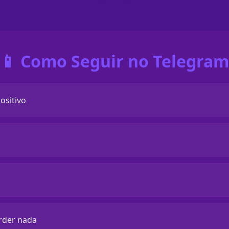
📱 Como Seguir no Telegram
ositivo
erder nada