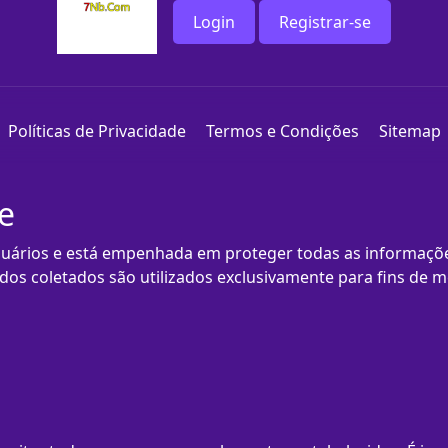
Login
Registrar-se
Políticas de Privacidade
Termos e Condições
Sitemap
de
usuários e está empenhada em proteger todas as informaçõe
os coletados são utilizados exclusivamente para fins de m