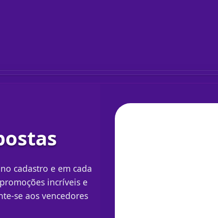
postas
 no cadastro e em cada
 promoções incríveis e
unte-se aos vencedores