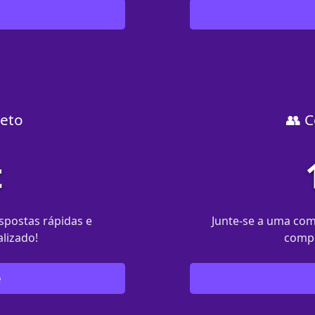
reto
👥 
t
espostas rápidas e
Junte-se a uma com
lizado!
compa
e