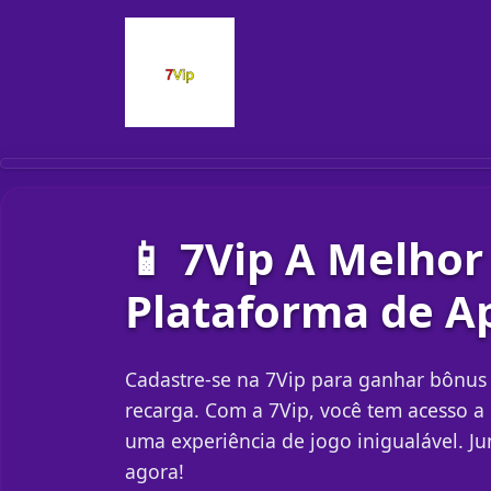
📱 7Vip A Melhor
Plataforma de A
Cadastre-se na 7Vip para ganhar bônus
recarga. Com a 7Vip, você tem acesso a
uma experiência de jogo inigualável. J
agora!