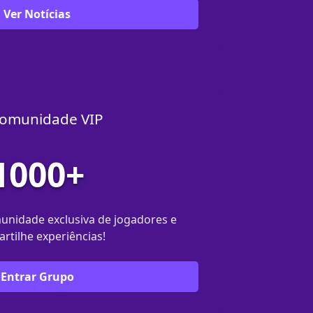
Ver Notícias
Comunidade VIP
1000+
unidade exclusiva de jogadores e
rtilhe experiências!
Entrar Grupo