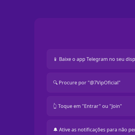
📱 Baixe o app Telegram no seu disp
🔍 Procure por "@7VipOficial"
👆 Toque em "Entrar" ou "Join"
🔔 Ative as notificações para não p