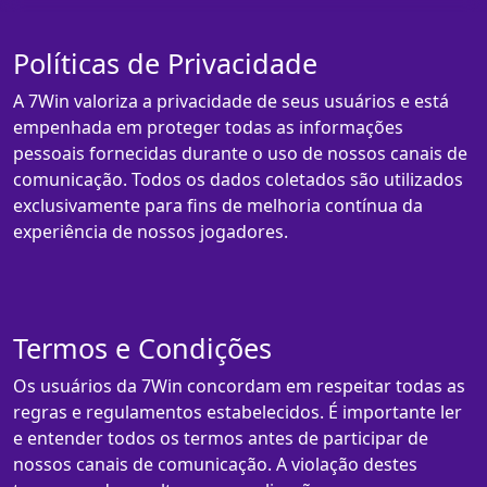
Políticas de Privacidade
A 7Win valoriza a privacidade de seus usuários e está
empenhada em proteger todas as informações
pessoais fornecidas durante o uso de nossos canais de
comunicação. Todos os dados coletados são utilizados
exclusivamente para fins de melhoria contínua da
experiência de nossos jogadores.
Termos e Condições
Os usuários da 7Win concordam em respeitar todas as
regras e regulamentos estabelecidos. É importante ler
e entender todos os termos antes de participar de
nossos canais de comunicação. A violação destes