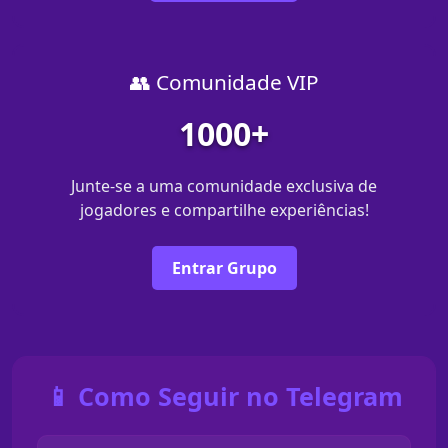
👥 Comunidade VIP
1000+
Junte-se a uma comunidade exclusiva de
jogadores e compartilhe experiências!
Entrar Grupo
📱 Como Seguir no Telegram