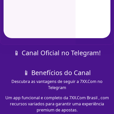
📱 Canal Oficial no Telegram!
📱 Benefícios do Canal
Descubra as vantagens de seguir a 7XX.Com no
Telegram
Um app funcional e completo da 7XX.Com Brasil , com
recursos variados para garantir uma experiência
premium de apostas.