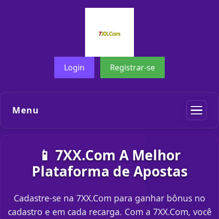
Login
Registrar-se
Menu
📱 7XX.Com A Melhor
Plataforma de Apostas
Cadastre-se na 7XX.Com para ganhar bônus no
cadastro e em cada recarga. Com a 7XX.Com, você