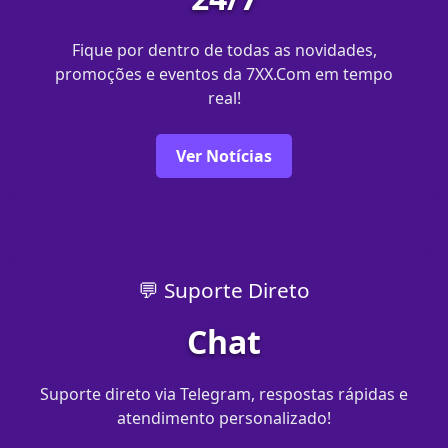
Fique por dentro de todas as novidades,
promoções e eventos da 7XX.Com em tempo
real!
Ver Notícias
💬 Suporte Direto
Chat
Suporte direto via Telegram, respostas rápidas e
atendimento personalizado!