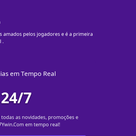
m
s amados pelos jogadores e é a primeira
 .
cias em Tempo Real
24/7
e todas as novidades, promoções e
7Ywin.Com em tempo real!