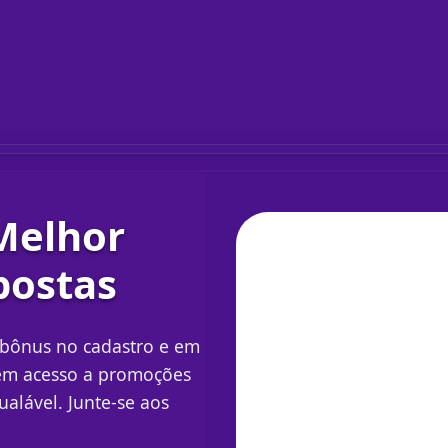
Melhor
postas
 bônus no cadastro e em
tem acesso a promoções
ualável. Junte-se aos