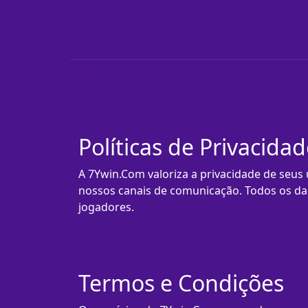
Políticas de Privacida
A 7Ywin.Com valoriza a privacidade de seu
nossos canais de comunicação. Todos os dad
jogadores.
Termos e Condições