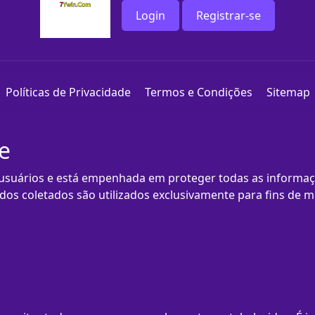
Login
Registrar-se
Políticas de Privacidade
Termos e Condições
Sitemap
de
s usuários e está empenhada em proteger todas as informaç
os coletados são utilizados exclusivamente para fins de m