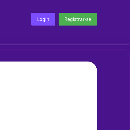
Login
Registrar-se