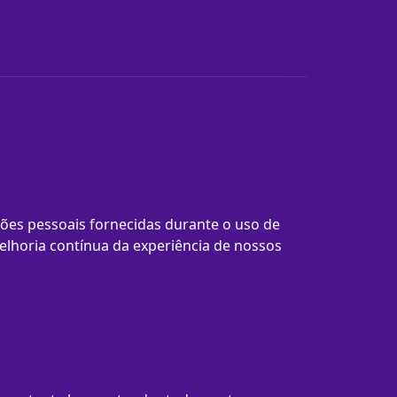
ões pessoais fornecidas durante o uso de
elhoria contínua da experiência de nossos