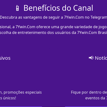
📱 Benefícios do Canal
Descubra as vantagens de seguir a 7Ywin.Com no Telegra
ional, a 7Ywin.Com oferece uma grande variedade de jogo
scolha de entretenimento dos usuários da 7Ywin.Com Brasil
sivos
📢 Notí
m, promoções especiais
Fique por dentro d
s únicos!
eventos da 