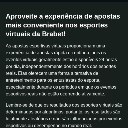
Aproveite a experiência de apostas
mais conveniente nos esportes
virtuais da Brabet!
As apostas esportivas virtuais proporcionam uma
experiência de apostas rápida e contínua, pois os
eventos virtuais geralmente estão disponíveis 24 horas
por dia, independentemente dos horários dos esportes
reais. Elas oferecem uma forma alternativa de
entretenimento para os entusiastas do esporte,
especialmente durante os períodos em que os eventos
esportivos reais não estão ocorrendo ativamente.
Lembre-se de que os resultados dos esportes virtuais são
determinados por algoritmos, portanto, os resultados são
totalmente aleatórios e não são influenciados por eventos
esportivos ou desempenho no mundo real.