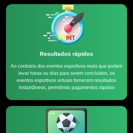
Resultados rápidos
Ao contrário dos eventos esportivos reais que podem
levar horas ou dias para serem concluídos, os
eventos esportivos virtuais fornecem resultados
instantâneos, permitindo pagamentos rápidos