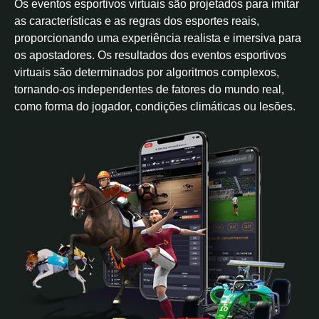
Os eventos esportivos virtuais são projetados para imitar
as características e as regras dos esportes reais,
proporcionando uma experiência realista e imersiva para
os apostadores. Os resultados dos eventos esportivos
virtuais são determinados por algoritmos complexos,
tornando-os independentes de fatores do mundo real,
como forma do jogador, condições climáticas ou lesões.