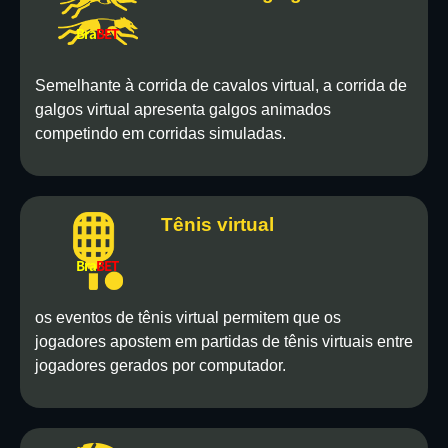
Semelhante à corrida de cavalos virtual, a corrida de
galgos virtual apresenta galgos animados
competindo em corridas simuladas.
Tênis virtual
os eventos de tênis virtual permitem que os
jogadores apostem em partidas de tênis virtuais entre
jogadores gerados por computador.