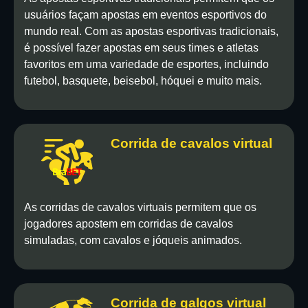
usuários façam apostas em eventos esportivos do
mundo real. Com as apostas esportivas tradicionais,
é possível fazer apostas em seus times e atletas
favoritos em uma variedade de esportes, incluindo
futebol, basquete, beisebol, hóquei e muito mais.
Corrida de cavalos virtual
As corridas de cavalos virtuais permitem que os
jogadores apostem em corridas de cavalos
simuladas, com cavalos e jóqueis animados.
Corrida de galgos virtual