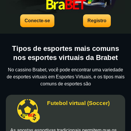
Conecte-se
Registro
Tipos de esportes mais comuns
nos esportes virtuais da Brabet
No cassino Brabet, você pode encontrar uma variedade
de esportes virtuais em Esportes Virtuais, e os tipos mais
comuns de esportes são
Futebol virtual (Soccer)
As apostas esportivas tradicionais permitem que os