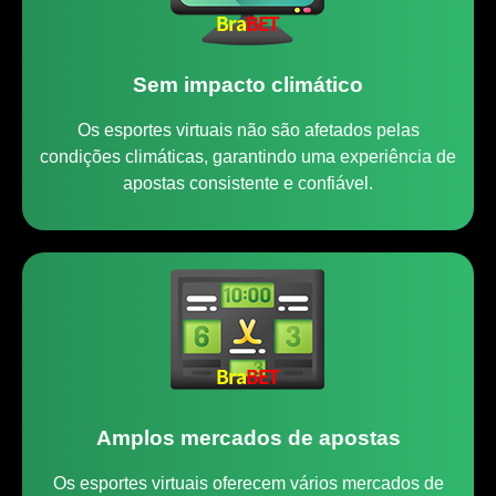
Sem impacto climático
Os esportes virtuais não são afetados pelas
condições climáticas, garantindo uma experiência de
apostas consistente e confiável.
Amplos mercados de apostas
Os esportes virtuais oferecem vários mercados de