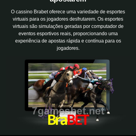
O cassino Brabet oferece uma variedade de esportes
virtuais para os jogadores desfrutarem. Os esportes
virtuais são simulações geradas por computador de
eventos esportivos reais, proporcionando uma
experiência de apostas rápida e contínua para os
jogadores.