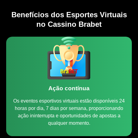
Benefícios dos Esportes Virtuais
no Cassino Brabet
Ação contínua
Os eventos esportivos virtuais estão disponíveis 24
horas por dia, 7 dias por semana, proporcionando
ação ininterrupta e oportunidades de apostas a
qualquer momento.